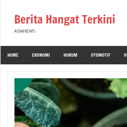
Skip
to
Berita Hangat Terkini
content
ASIANEWS
HOME
EKONOMI
HUKUM
OTOMOTIF
O