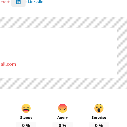
LinkedIn
terest
il.com
Sleepy
Angry
Surprise
0
%
0
%
0
%