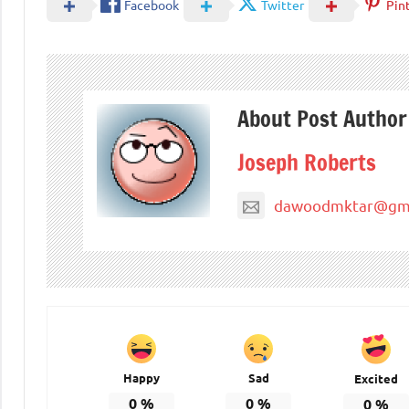
Facebook
Twitter
Pin
About Post Author
Joseph Roberts
dawoodmktar@gma
Happy
Sad
Excited
0
%
0
%
0
%