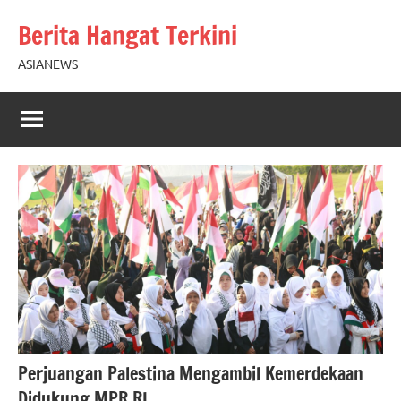
Skip
Berita Hangat Terkini
to
content
ASIANEWS
Perjuangan Palestina Mengambil Kemerdekaan
Didukung MPR RI