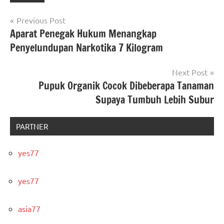
Post
Previous Post
Aparat Penegak Hukum Menangkap
navigation
Penyelundupan Narkotika 7 Kilogram
Next Post
Pupuk Organik Cocok Dibeberapa Tanaman
Supaya Tumbuh Lebih Subur
PARTNER
yes77
yes77
asia77