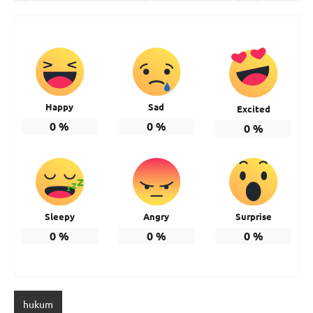
Happy
Sad
Excited
0
%
0
%
0
%
Sleepy
Angry
Surprise
0
%
0
%
0
%
hukum