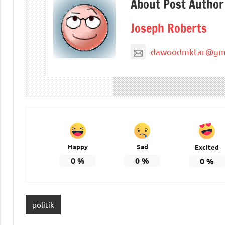
About Post Author
Joseph Roberts
dawoodmktar@gma
Happy
Sad
Excited
0
%
0
%
0
%
politik