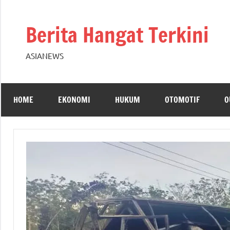
Skip
to
Berita Hangat Terkini
content
ASIANEWS
HOME
EKONOMI
HUKUM
OTOMOTIF
O