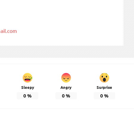
il.com
Sleepy
Angry
Surprise
0
%
0
%
0
%