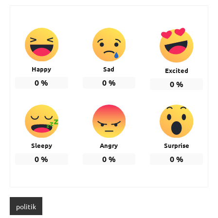
Happy
Sad
Excited
0
%
0
%
0
%
Sleepy
Angry
Surprise
0
%
0
%
0
%
politik