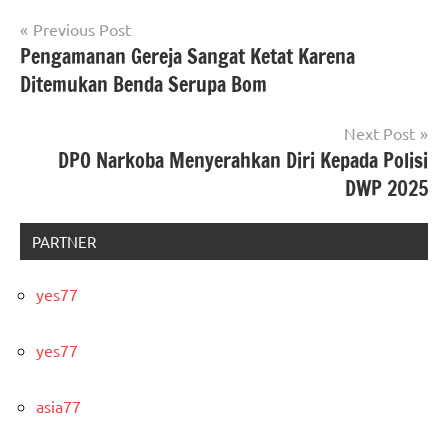
Post
Previous Post
Pengamanan Gereja Sangat Ketat Karena
navigation
Ditemukan Benda Serupa Bom
Next Post
DPO Narkoba Menyerahkan Diri Kepada Polisi
DWP 2025
PARTNER
yes77
yes77
asia77