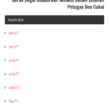
Beras Ilegal Disalurkan Melalui Batam Ditahan
Petugas Bea Cukai
PARTNER
yes77
yes77
asia77
asia77
asia77
fav77