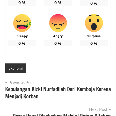
0
%
0
%
0
%
Sleepy
Angry
Surprise
0
%
0
%
0
%
ekonomi
Post
Previous Post
Kepulangan Rizki Nurfadilah Dari Kamboja Karena
navigation
Menjadi Korban
Next Post