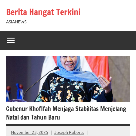
Skip
Berita Hangat Terkini
to
content
ASIANEWS
Gubenur Khofifah Menjaga Stabilitas Menjelang
Natal dan Tahun Baru
November 23, 2025
Joseph Roberts